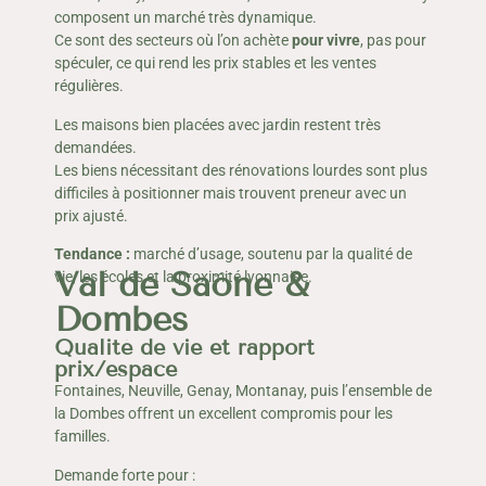
composent un marché très dynamique.
Ce sont des secteurs où l’on achète
pour vivre
, pas pour
spéculer, ce qui rend les prix stables et les ventes
régulières.
Les maisons bien placées avec jardin restent très
demandées.
Les biens nécessitant des rénovations lourdes sont plus
difficiles à positionner mais trouvent preneur avec un
prix ajusté.
T
endance :
marché d’usage, soutenu par la qualité de
Val de Saône &
vie, les écoles et la proximité lyonnaise.
Dombes
Qualité de vie et rapport
prix/espace
Fontaines, Neuville, Genay, Montanay, puis l’ensemble de
la Dombes offrent un excellent compromis pour les
familles.
Demande forte pour :