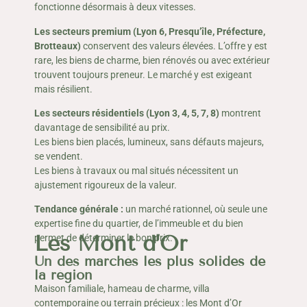
fonctionne désormais à deux vitesses.
Les secteurs premium (Lyon 6, Presqu’île, Préfecture,
Brotteaux)
conservent des valeurs élevées. L’offre y est
rare, les biens de charme, bien rénovés ou avec extérieur
trouvent toujours preneur. Le marché y est exigeant
mais résilient.
Les secteurs résidentiels (Lyon 3, 4, 5, 7, 8)
montrent
davantage de sensibilité au prix.
Les biens bien placés, lumineux, sans défauts majeurs,
se vendent.
Les biens à travaux ou mal situés nécessitent un
ajustement rigoureux de la valeur.
Tendance générale :
un marché rationnel, où seule une
expertise fine du quartier, de l’immeuble et du bien
Les Mont d’Or
permet de déterminer le bon prix.
Un des marchés les plus solides de
la région
Maison familiale, hameau de charme, villa
contemporaine ou terrain précieux : les Mont d’Or